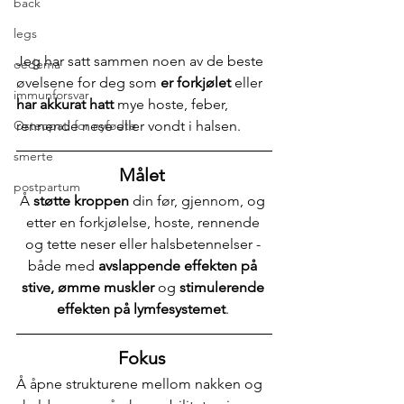
back
legs
Jeg har satt sammen noen av de beste 
oedema
øvelsene for deg som 
er forkjølet
 eller 
immunforsvar
har akkurat hatt
 mye hoste, feber, 
rennende nese eller vondt i halsen.
Osteopati for nyfødte
smerte
Målet
postpartum
Å 
støtte kroppen
 din før, gjennom, og 
etter en forkjølelse, hoste, rennende 
og tette neser eller halsbetennelser - 
både med 
avslappende effekten på 
stive, ømme muskler 
og 
stimulerende 
effekten på lymfesystemet
. 
Fokus
Å åpne strukturene mellom nakken og 