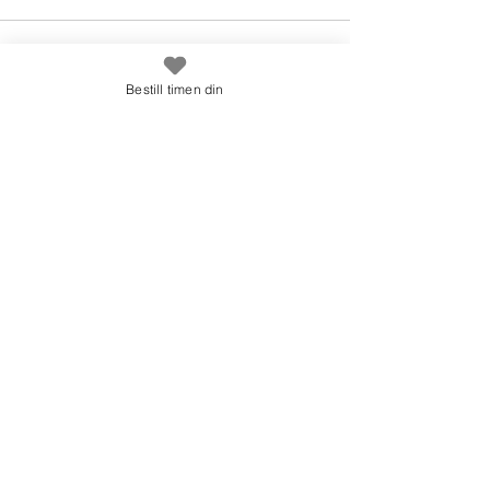
Bestill timen din
See All
Recent Posts