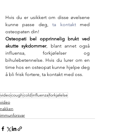
Hvis du er usikkert om disse øvelsene 
kunne passe deg, 
ta kontakt 
med 
osteopaten din! 
Osteopati bel opprinnelig brukt ved 
akutte sykdommer
, blant annet også 
influensa, forkjølelser og 
bihulebetennelse. Hvis du lurer om en 
time hos en osteopat kunne hjelpe deg 
å bli frisk fortere, ta kontakt med oss. 
video
cough
cold
influenza
forkjølelse
video
nakken
immunforsvar