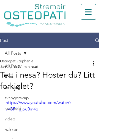
Post
All Posts
Osteopat Stephanie
All Posts
Jan 13, 2017
1 min read
Tett i nesa? Hoster du? Litt
barn
forkjølet?
amming
svangerskap
https://www.youtube.com/watch?
kosthold
v=BPHgjpu0m4o
video
nakken