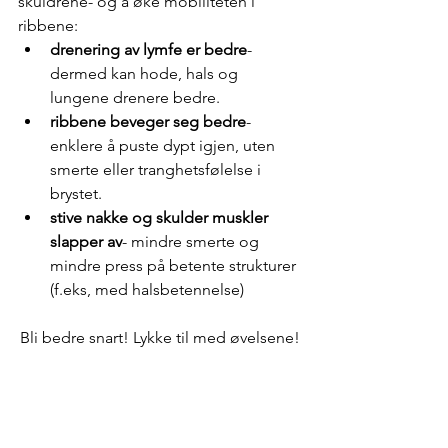
skuldrene- og å øke mobiliteten i 
ribbene: 
drenering av lymfe er bedre
- 
dermed kan hode, hals og 
lungene drenere bedre.  
ribbene beveger seg bedre
- 
enklere å puste dypt igjen, uten 
smerte eller tranghetsfølelse i 
brystet.   
stive nakke og skulder muskler 
slapper av
- mindre smerte og 
mindre press på betente strukturer 
(f.eks, med halsbetennelse)  
Bli bedre snart! Lykke til med øvelsene!