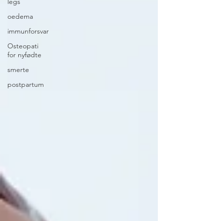
legs
oedema
immunforsvar
Osteopati
for nyfødte
smerte
postpartum