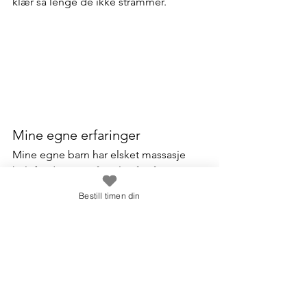
klær så lenge de ikke strammer.
Mine egne erfaringer
Mine egne barn har elsket massasje 
helt fra de var små. Selv nå, når min 
yngste er 4,5 år, ber han ofte om å få 
Bestill timen din
massasje – da gjerne mer på ryggen 
enn på magen. Og han hadde helt rett: 
det var nettopp det han trengte akkurat 
da. Det viser hvor fint det er å lytte til 
barnet og tilpasse etter behov.
Babymassasje er enkelt, naturlig og 