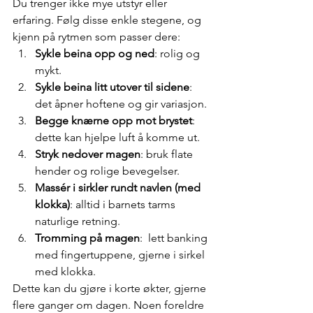
Du trenger ikke mye utstyr eller 
erfaring. Følg disse enkle stegene, og 
kjenn på rytmen som passer dere:
Sykle beina opp og ned
: rolig og 
mykt.
Sykle beina litt utover til sidene
: 
det åpner hoftene og gir variasjon.
Begge knærne opp mot brystet
: 
dette kan hjelpe luft å komme ut.
Stryk nedover magen
: bruk flate 
hender og rolige bevegelser.
Massér i sirkler rundt navlen (med 
klokka)
: alltid i barnets tarms 
naturlige retning.
Tromming på magen
:  lett banking 
med fingertuppene, gjerne i sirkel 
med klokka.
Dette kan du gjøre i korte økter, gjerne 
flere ganger om dagen. Noen foreldre 