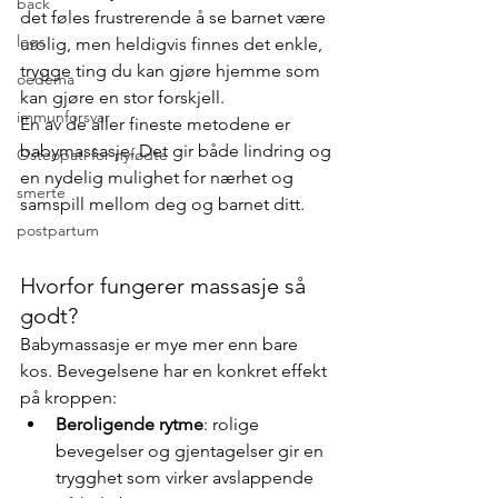
back
det føles frustrerende å se barnet være 
legs
urolig, men heldigvis finnes det enkle, 
trygge ting du kan gjøre hjemme som 
oedema
kan gjøre en stor forskjell.
immunforsvar
En av de aller fineste metodene er 
babymassasje. Det gir både lindring og 
Osteopati for nyfødte
en nydelig mulighet for nærhet og 
smerte
samspill mellom deg og barnet ditt.
postpartum
Hvorfor fungerer massasje så 
godt?
Babymassasje er mye mer enn bare 
kos. Bevegelsene har en konkret effekt 
på kroppen:
Beroligende rytme
: rolige 
bevegelser og gjentagelser gir en 
trygghet som virker avslappende 