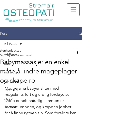
Post
All Posts
stephanieosteo
All Posts
Sep 24, 2025
2 min read
Babymassasje: en enkel
barn
måte å lindre mageplager
amming
og skape ro
svangerskap
Mange små babyer sliter med 
kosthold
mageknip, luft og urolig fordøyelse. 
video
Dette er helt naturlig – tarmen er 
fortsatt umoden, og kroppen jobber 
nakken
for å finne rytmen sin. Som foreldre kan 