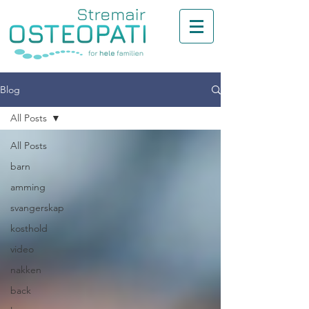
Blog
All Posts
All Posts
barn
amming
svangerskap
kosthold
video
nakken
back