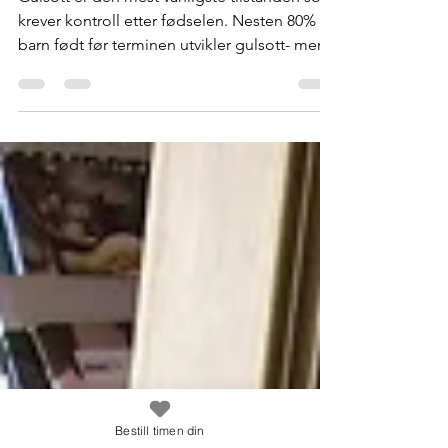
Gulsott hos nyfødte
Gulsott er den mest vanligste tilstanden som
krever kontroll etter fødselen. Nesten 80% av
barn født før terminen utvikler gulsott- men...
Bestill timen din