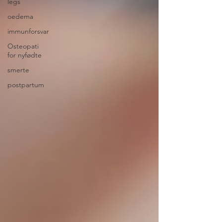
legs
oedema
immunforsvar
Osteopati
for nyfødte
smerte
postpartum