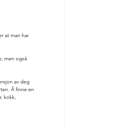
er at man har 
ke, men også 
versjon av deg 
rten. Å finne en 
, kokk, 