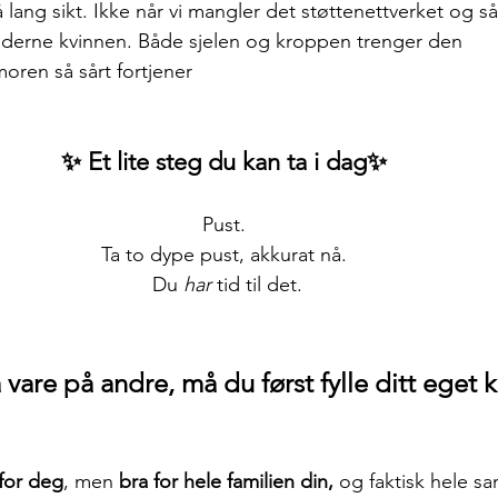
å lang sikt. Ikke når vi mangler det støttenettverket og s
 moderne kvinnen. Både sjelen og kroppen trenger den 
en så sårt fortjener
✨ Et lite steg du kan ta i dag✨ 
Pust. 
Ta to dype pust, akkurat nå. 
Du 
har
 tid til det.
 vare på andre, må du først fylle ditt eget k
for deg
, men 
bra for hele familien din,
 og faktisk hele s