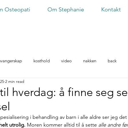
 Osteopati
Om Stephanie
Kontakt
svangerskap
kosthold
video
nakken
back
025
2 min read
nyfødte
smerte
postpartum
til hverdag: å finne seg se
sel
sialisering i behandling av barn i alle aldre ser jeg de
elt utrolig.
 Moren kommer alltid til å sette 
alle andre fø