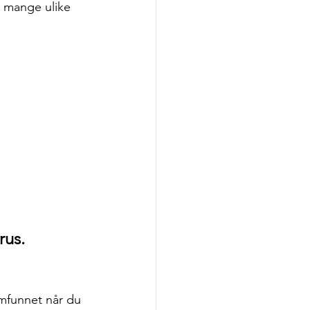
å mange ulike 
rus. 
amfunnet når du 