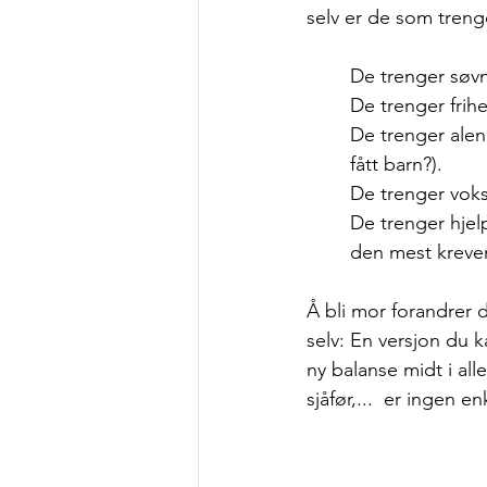
selv er de som treng
De trenger søvn
De trenger frihe
De trenger alene
fått barn?).
De trenger voks
De trenger hjelp
den mest krevend
Å bli mor forandrer d
selv: En versjon du ka
ny balanse midt i all
sjåfør,...  er ingen 