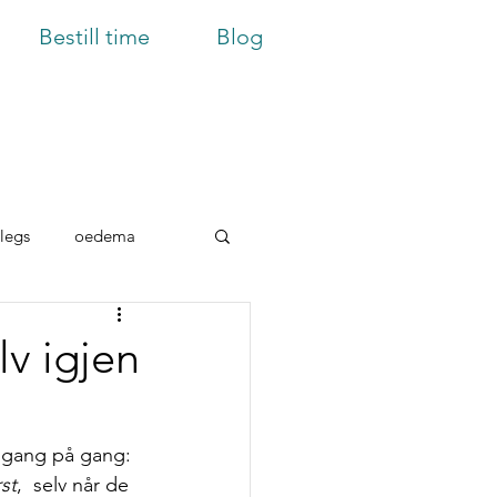
Bestill time
Blog
legs
oedema
lv igjen
t gang på gang: 
rst
,  selv når de 