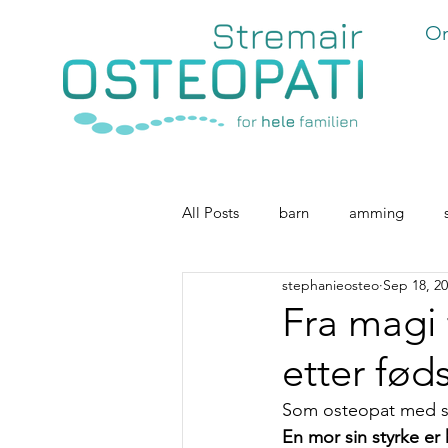
Om
All Posts
barn
amming
stephanieosteo
Sep 18, 2
immunforsvar
Osteopati for 
Fra magi 
etter fød
Som osteopat med spe
En mor sin styrke er h